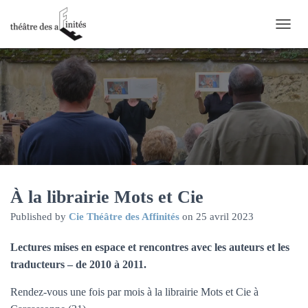
O
U
V
R
I
R
/
F
E
R
M
E
R
À la librairie Mots et Cie
L
Published by
Cie Théâtre des Affinités
on
25 avril 2023
A
N
A
Lectures mises en espace et rencontres avec les auteurs et les
V
traducteurs – de 2010 à 2011.
I
G
Rendez-vous une fois par mois à la librairie Mots et Cie à
A