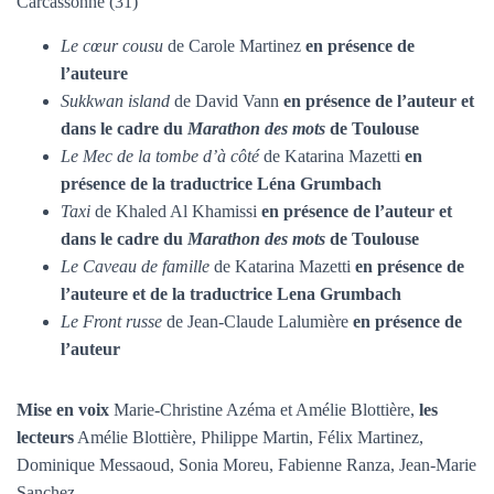
Carcassonne (31)
T
I
O
Le cœur cousu
de Carole Martinez
en présence de
N
l’auteure
Sukkwan island
de David Vann
en présence de l’auteur et
dans le cadre du
Marathon des mots
de Toulouse
Le Mec de la tombe d’à côté
de Katarina Mazetti
en
présence de la traductrice Léna Grumbach
Taxi
de Khaled Al Khamissi
en présence de l’auteur et
dans le cadre du
Marathon des mots
de Toulouse
Le Caveau de famille
de Katarina Mazetti
en présence de
l’auteure et de la traductrice Lena Grumbach
Le Front russe
de Jean-Claude Lalumière
en présence de
l’auteur
Mise en voix
Marie-Christine Azéma et Amélie Blottière,
les
lecteurs
Amélie Blottière, Philippe Martin, Félix Martinez,
Dominique Messaoud, Sonia Moreu, Fabienne Ranza, Jean-Marie
Sanchez.