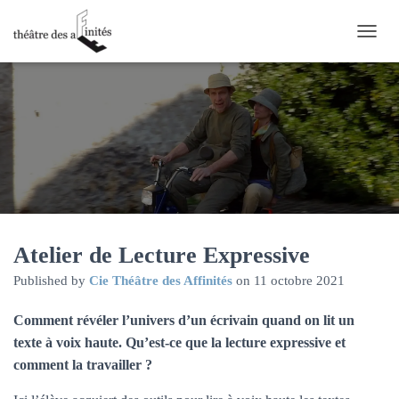
O
U
V
R
I
R
/
F
E
R
M
E
R
Atelier de Lecture Expressive
L
Published by
Cie Théâtre des Affinités
on
11 octobre 2021
A
N
A
Comment révéler l’univers d’un écrivain quand on lit un
V
texte à voix haute. Qu’est-ce que la lecture expressive
et
I
comment la travailler ?
G
A