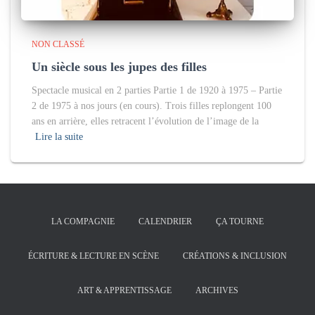
NON CLASSÉ
Un siècle sous les jupes des filles
Spectacle musical en 2 parties Partie 1 de 1920 à 1975 – Partie
2 de 1975 à nos jours (en cours). Trois filles replongent 100
ans en arrière, elles retracent l’évolution de l’image de la
Lire la suite
LA COMPAGNIE
CALENDRIER
ÇA TOURNE
ÉCRITURE & LECTURE EN SCÈNE
CRÉATIONS & INCLUSION
ART & APPRENTISSAGE
ARCHIVES