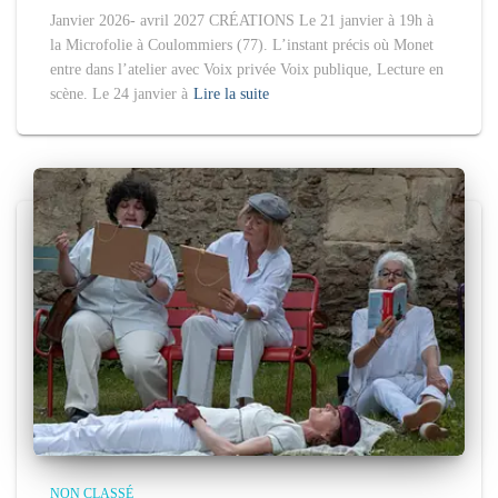
Janvier 2026- avril 2027 CRÉATIONS Le 21 janvier à 19h à
la Microfolie à Coulommiers (77). L’instant précis où Monet
entre dans l’atelier avec Voix privée Voix publique, Lecture en
scène. Le 24 janvier à
Lire la suite
NON CLASSÉ