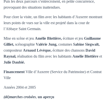
T
Puis les deux parcours s’entrecroisent, en petite concurrence,
I
provoquant des situations inattendues.
O
N
Pour clore la visite, un film avec les habitants d’Auxerre montrant
leurs points de vues sur la ville est projeté dans la cour de
l’Abbaye Saint Germain.
Mise en scène et jeu
Amélie Blottière,
écriture et jeu
Guillaume
Gilliet,
scénographie
Valérie Jung,
costumes
Sabine Siegwalt,
compositeur
Arnaud Lévèque,
écriture des chansons
David
Raynal,
réalisation du film avec les habitants
Amélie Blottière
et
Julie Daubié.
Financement
Ville d’Auxerre (Service du Patrimoine) et Contrat
Ville
Années 2004 et 2005
(dé)marches croisées
,
un aperçu