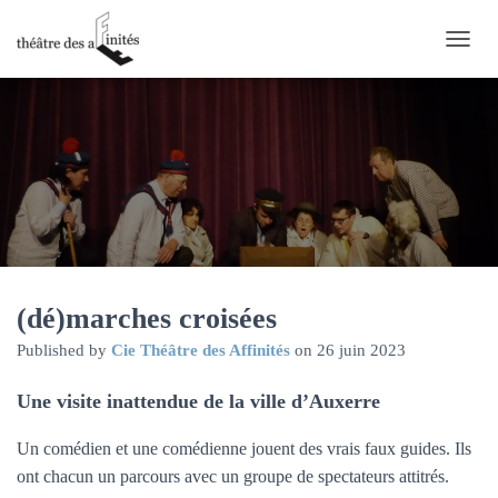
O
U
V
R
I
R
/
F
E
R
M
E
R
(dé)marches croisées
L
Published by
Cie Théâtre des Affinités
on
26 juin 2023
A
N
A
Une visite inattendue de la ville d’Auxerre
V
I
Un comédien et une comédienne jouent des vrais faux guides. Ils
G
ont chacun un parcours avec un groupe de spectateurs attitrés.
A